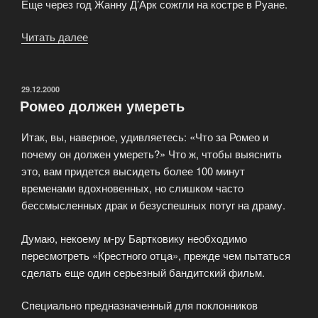
Еще через год Жанну Д’Арк сожгли на костре в Руане.
Читать далее
«Жанна
Д’Арк
(The
Messenger:
ОПУБЛИКОВАНО
29.12.2000
Ромео должен умереть
The
Story
Итак, вы, наверное, удивляетесь: «Что за Ромео и
of
почему он должен умереть?» Что ж, чтобы выяснить
Joan
это, вам придется высидеть более 100 минут
of
временами вдохновенных, но слишком часто
Ark)»
бессмысленных драк и безуспешных потуг на драму.
Думаю, некоему м-ру Бартковику необходимо
пересмотреть «Крестного отца», прежде чем пытаться
сделать еще один серьезный бандитский фильм.
Специально предназначенный для поклонников