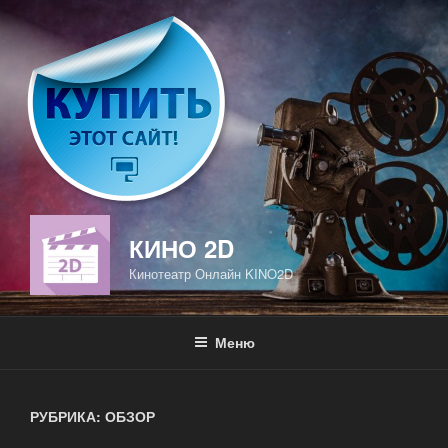
Перейти
к
содержимому
КИНО 2D
Кинотеатр Онлайн KINO2D
Меню
РУБРИКА: ОБЗОР