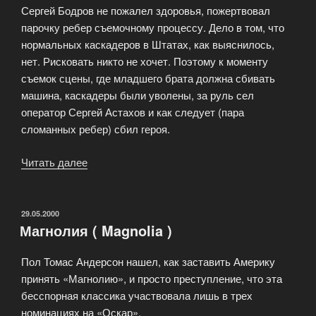
Сергей Бодров не пожалел здоровья, пожертвовал
парочку ребер съемочному процессу. Дело в том, что
нормальных каскадеров в Штатах, как выяснилось,
нет. Рисковать никто не хочет. Поэтому к моменту
съемок сцены, где младшего брата должна сбивать
машина, каскадеры были уволены, за руль сел
оператор Сергей Астахов и как следует (пара
сломанных ребер) сбил героя.
Читать далее
«Кинофильм
Брат-2»
ОПУБЛИКОВАНО
29.05.2000
Магнолия ( Magnolia )
Пол Томас Андерсон нашел, как заставить Америку
принять «Магнолию», и просто преступление, что эта
бесспорная классика участвовала лишь в трех
номинациях на «Оскар».