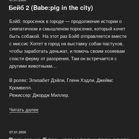
Бейб 2 (Babe:pig in the city)
Бэйб: поросенок в городе — продолжение истории о
симпатичном и смышленом поросенке, который хочет
быть собакой. На этот раз Бэйб отправляется вместе
с миссис Хоггет в город на выставку собак-пастухов,
чтобы заработать деньжат, и помочь своим хозяевам
спасти ферму от разорения. Там он встречается с
другими животными…
В ролях: Элизабет Дэйли, Гленн Хэдли, Джеймс
Кромвелл.
Режиссер: Джордж Миллер.
Читать далее
«Бейб
2
(Babe:pig
in
ОПУБЛИКОВАНО
07.01.2000