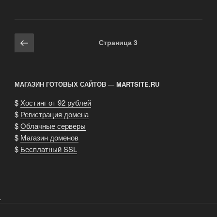
Блэр:
курсовая
с
Навигация
Предыдущая
Страница
3
того
по
страница
света»
записям
МАГАЗИН ГОТОВЫХ САЙТОВ — MARTSITE.RU
$
Хостинг от 92 рублей
$
Регистрация домена
$
Облачные серверы
$
Магазин доменов
$
Бесплатный SSL
.