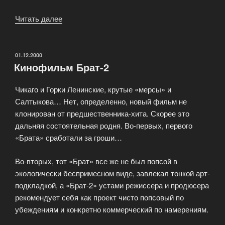
Читать далее
«Ромео
должен
умереть»
ОПУБЛИКОВАНО
01.12.2000
Кинофильм Брат-2
Чикаго и Горки Ленинские, крутые «мерсы» и
Салтыкова… Нет, определенно, новый фильм не
клонирован от предшественника-хита. Скорее это
дальняя состоятельная родня. Во-первых, первого
«Брата» сработали за гроши…
Во-вторых, тот «Брат» все же не был попсой в
экологически беспримесном виде, завлекал тонкой арт-
подкладкой, а «Брат-2» устами режиссера и продюсера
рекомендует себя как проект чисто попсовый по
убеждениям и конкретно коммерческий по намерениям.