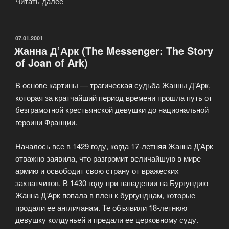
Читать далее
«Двойной
просчёт
(Double
Jeopardy)»
ОПУБЛИКОВАНО
07.01.2001
Жанна Д’Арк (The Messenger: The Story
of Joan of Ark)
В основе картины — трагическая судьба Жанны Д’Арк,
которая за кратчайший период времени прошла путь от
безграмотной крестьянской девушки до национальной
героини Франции.
Началось все в 1429 году, когда 17-летняя Жанна Д’Арк
отважно заявила, что разгромит величайшую в мире
армию и освободит свою страну от вражеских
захватчиков. В 1430 году при нападении на Бургундию
Жанна Д’Арк попала в плен к бургундцам, которые
продали ее англичанам. Те объявили 18-летнюю
девушку колдуньей и предали ее церковному суду.