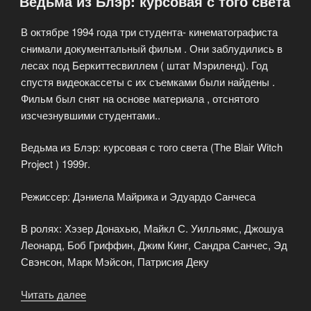
Ведьма из Блэр: курсовая с того света
the
city)»
В октябре 1994 года три студента- кинематографиста
снимали документальный фильм . Они заблудились в
лесах под Беркиттесвиллем ( штат Мэриленд). Год
спустя видеокассеты с их съемками были найдены .
Фильм был снят на основе материала , отснятого
изсчезнувшими студентами..
Ведьма из Блэр: курсовая с того света (The Blair Witch
Project ) 1999г.
Режиссер: Дэниела Майрика и Эдуардо Санчеса
В ролях: Хэзер Донахью, Майкл С. Уилльямс, Джошуа
Леонард, Боб Гриффин, Джим Кинг, Сандра Санчес, Эд
Свэнсон, Марк Мэйсон, Патрисия Деку
Читать далее
«Ведьма
из