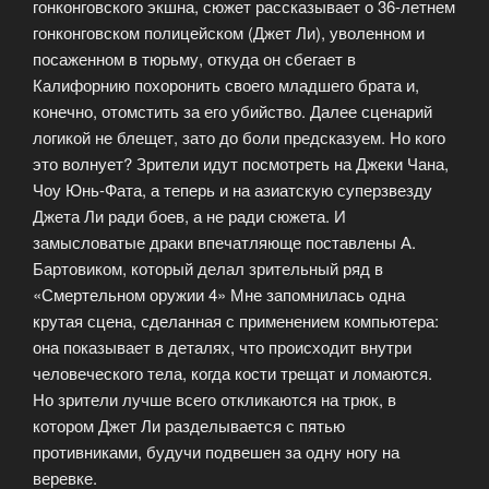
гонконговского экшна, сюжет рассказывает о 36-летнем
гонконговском полицейском (Джет Ли), уволенном и
посаженном в тюрьму, откуда он сбегает в
Калифорнию похоронить своего младшего брата и,
конечно, отомстить за его убийство. Далее сценарий
логикой не блещет, зато до боли предсказуем. Но кого
это волнует? Зрители идут посмотреть на Джеки Чана,
Чоу Юнь-Фата, а теперь и на азиатскую суперзвезду
Джета Ли ради боев, а не ради сюжета. И
замысловатые драки впечатляюще поставлены А.
Бартовиком, который делал зрительный ряд в
«Смертельном оружии 4» Мне запомнилась одна
крутая сцена, сделанная с применением компьютера:
она показывает в деталях, что происходит внутри
человеческого тела, когда кости трещат и ломаются.
Но зрители лучше всего откликаются на трюк, в
котором Джет Ли разделывается с пятью
противниками, будучи подвешен за одну ногу на
веревке.