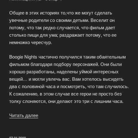
Общее в этих историях то,что же могут сделать
увечные родители со своими детьми. Веселит он
потому, что так редко случается, что фильм дает
столько пищи для ума; раздражает потому, что ее
немножко чересчур.
Boogie Nights частично получился таким обаятельным
фильмом благодаря подбору персонажей. Они были
хорошо разработаны, наделены уймой интересных
вещей… и могли увлечь вас. Вам хотелось высидеть
два с половиной часа и посмотреть, что там случилось.
К сожалению, в этом случае все герои не просто без
толку слоняются, они делают это три с лишним часа.
Читать далее
«Магнолия
(
Magnolia
)»
ОПУБЛИКОВАНО
07.01.2000