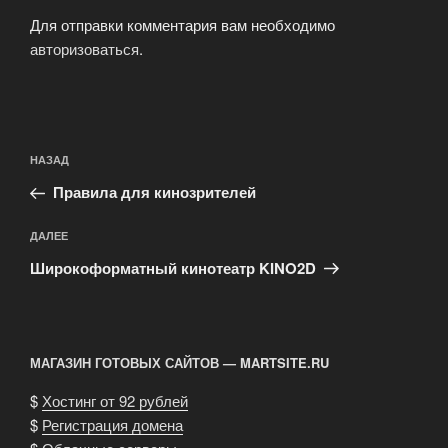
Для отправки комментария вам необходимо
авторизоваться
.
Навигация
Предыдущая
НАЗАД
по
запись:
записям
Правила для кинозрителей
Следующая
ДАЛЕЕ
запись
Широкоформатный кинотеатр KINO2D
МАГАЗИН ГОТОВЫХ САЙТОВ — MARTSITE.RU
$
Хостинг от 92 рублей
$
Регистрация домена