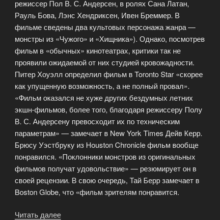
режиссер Пол В. С. Андерсен, в ролях Сана Латан,
Рауль Бова, Лэнс Хендриксен, Ивен Бреммер. В
фильме сведены два культовых персонажа жанра —
монстры из «Чужого» и «Хищника»). Однако, посмотрев
фильм в «обычных» кинотеатрах, критики так не
проявили ожидаемой от них студией кровожадности.
Питер Хоуэлл определил фильм в Toronto Star «скорее
как упущенную возможность, а не полный провал».
«Фильм оказался не хуже других бездумных летних
экшн-фильмов, более того, благодаря режиссеру Полу
В. С. Андерсену превосходит их по техническим
параметрам» — замечает в New York Times Дейв Керр.
Брюсу Уэстбруку из Houston Chronicle фильм вообще
понравился. «Поклонники монстров из оригинальных
фильмов получат удовольствие» — резюмирует он в
своей рецензии. В свою очередь, Тай Берр замечает в
Boston Globe, что «фильм зрителям понравится.
Читать далее
««Чужой