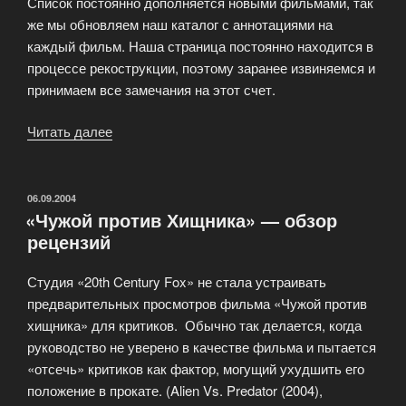
Список постоянно дополняется новыми фильмами, так
же мы обновляем наш каталог с аннотациями на
каждый фильм. Наша страница постоянно находится в
процессе рекострукции, поэтому заранее извиняемся и
принимаем все замечания на этот счет.
Читать далее
«Заказать
фильмы
с
доставкой
ОПУБЛИКОВАНО
06.09.2004
«Чужой против Хищника» — обзор
в
рецензий
Ваш
оффис!»
Студия «20th Century Fox» не стала устраивать
предварительных просмотров фильма «Чужой против
хищника» для критиков. Обычно так делается, когда
руководство не уверено в качестве фильма и пытается
«отсечь» критиков как фактор, могущий ухудшить его
положение в прокате. (Alien Vs. Predator (2004),