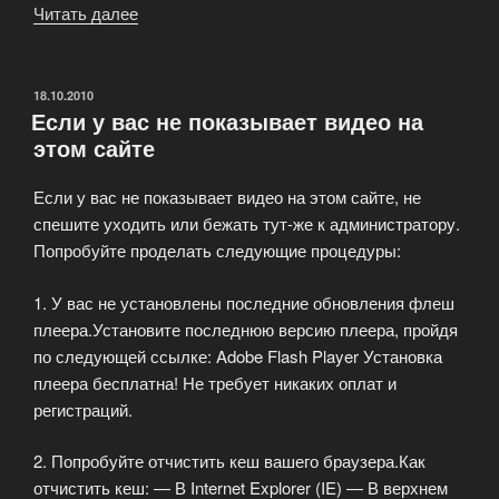
Читать далее
«iPad
для
киноманов.
Новый
ОПУБЛИКОВАНО
18.10.2010
Если у вас не показывает видео на
мобильный
этом сайте
сервис»
Если у вас не показывает видео на этом сайте, не
спешите уходить или бежать тут-же к администратору.
Попробуйте проделать следующие процедуры:
1. У вас не установлены последние обновления флеш
плеера.Установите последнюю версию плеера, пройдя
по следующей ссылке: Adobe Flash Player Установка
плеера бесплатна! Не требует никаких оплат и
регистраций.
2. Попробуйте отчистить кеш вашего браузера.Как
отчистить кеш: — В Internet Explorer (IE) — В верхнем