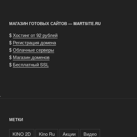
против
Хищника»
—
МАГАЗИН ГОТОВЫХ САЙТОВ — MARTSITE.RU
обзор
рецензий»
$
Хостинг от 92 рублей
$
Регистрация домена
$
Облачные серверы
$
Магазин доменов
$
Бесплатный SSL
.
МЕТКИ
KINO 2D
Kino Ru
Акции
Видео