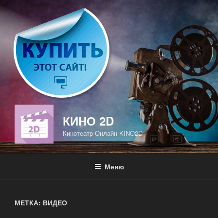
Перейти
к
содержимому
КИНО 2D
Кинотеатр Онлайн KINO2D
Меню
МЕТКА: ВИДЕО