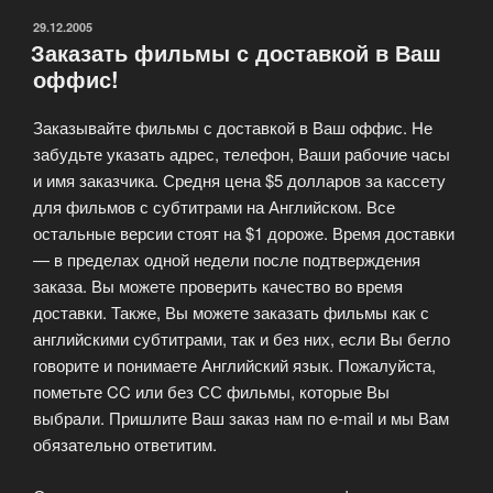
и
ОПУБЛИКОВАНО
29.12.2005
Заказать фильмы с доставкой в Ваш
Zoomby.ru:
оффис!
20
000
Заказывайте фильмы с доставкой в Ваш оффис. Не
видео
забудьте указать адрес, телефон, Ваши рабочие часы
абонентам.»
и имя заказчика. Средня цена $5 долларов за кассету
для фильмов с субтитрами на Английском. Все
остальные версии стоят на $1 дороже. Время доставки
— в пределах одной недели после подтверждения
заказа. Вы можете проверить качество во время
доставки. Также, Вы можете заказать фильмы как с
английскими субтитрами, так и без них, если Вы бегло
говорите и понимаете Английский язык. Пожалуйста,
пометьте CC или без СС фильмы, которые Вы
выбрали. Пришлите Ваш заказ нам по e-mail и мы Вам
обязательно ответитим.