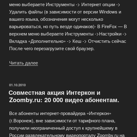
меню выбераете Инструменты -> Интернет опции ->
Удалить файлы (в зависимости от версии Windows и
вашего языка, обозначения могут несколько
варьироваться, но путь везде одинаков)- В FireFox — В
верхнем меню выбераете Инструменты ->Настройки ->
Вкладка «Дополнительно» -> Кеш -> Отчистить сейчас
После чего перезагрузите свой браузер.
Читать далее
«Если
у
вас
не
ОПУБЛИКОВАНО
01.10.2010
Совместная акция Интеркон и
показывает
Zoomby.ru: 20 000 видео абонентам.
видео
на
Все абоненты интернет-провайдера «Интеркон»
этом
(г.Воронеж), вне зависимости от тарифного плана,
сайте»
получили неограниченный доступ к крупнейшему в
России развлекательному видеопорталу Zoomby.ru на