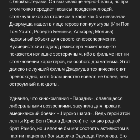
с блокбастерами. Он вызывающе черно-белый, но при
этом тонко передает нюансы поведения людей,
столкнувшихся за столиком в кафе как бы невзначай.
Джармуша нашел в лице героев поп-культуры (Иги Поп,
Том Уэйтс, Роберто Бениньи, Альфред Молина)
идеальный объект для своего киноэксперимента.
Вуайеристский подход режиссера может кому-то
покажется излишне эзотеричным, ибо в фильме нет ни
столкновений характеров, ни особого драматизма. Этот
далеко не лучший фильм Джармуша технически снят
превосходно, хотя большинство новелл не более, чем
остроумный анекдоты.
Удивило, что кинокомпания «Парадиз», славящаяся
либеральными воззрениями, закупила для проката
американский боевик «Широко шагая». Ведь герой этой
ленты Крис Вон (Скала Джонсон) не только родной
брат Рэмбо, но и вполне бы мог состоять активистом в
партии национал-большевика Эдуарда Лимонова. Его