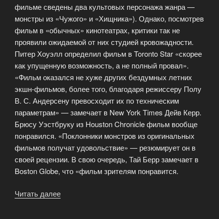
фильме сведены два культовых персонажа жанра —
монстры из «Чужого» и «Хищника»). Однако, посмотрев
фильм в «обычных» кинотеатрах, критики так не
проявили ожидаемой от них студией кровожадности.
Питер Хоуэлл определил фильм в Toronto Star «скорее
как упущенную возможность, а не полный провал».
«Фильм оказался не хуже других бездумных летних
экшн-фильмов, более того, благодаря режиссеру Полу
В. С. Андерсену превосходит их по техническим
параметрам» — замечает в New York Times Дейв Керр.
Брюсу Уэстбруку из Houston Chronicle фильм вообще
понравился. «Поклонники монстров из оригинальных
фильмов получат удовольствие» — резюмирует он в
своей рецензии. В свою очередь, Тай Берр замечает в
Boston Globe, что «фильм зрителям понравится.
Читать далее
««Чужой
против
Хищника»