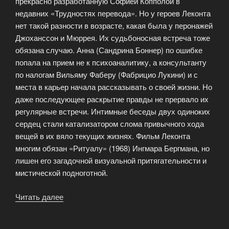
прекрасно разработанную Софией Копполой в
недавних «Трудностях перевода». Но у героев Леконта
нет такой разности в возрасте, какая была у перонажей
Джоханссон и Мюррея. Их судьбоносная встреча тоже
обязана случаю. Анна (Сандрина Боннер) по ошибке
попала на прием не к психоаналитику, а консультанту
по налогам Вильяму Фаберу (Фабрицио Лукини) и с
места в карьер начала рассказывать о своей жизни. Но
даже последующее раскрытие правды не прервало их
регулярные встречи. Интимные беседы двух одиноких
сердец стали катализатором слома привычного хода
вещей в их вяло текущих жизнях. Фильм Леконта
многим обязан «Ритуалу» (1968) Ингмара Бергмана, но
лишен его загадочной визуальной притягательности и
мистической подноготной.
Читать далее
««Откровенное
признание»
режиссера