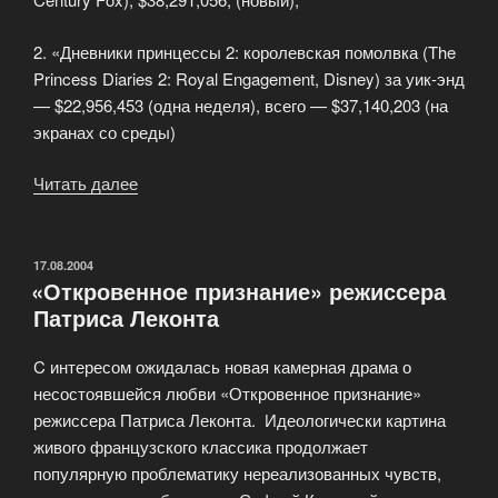
2. «Дневники принцессы 2: королевская помолвка (The
Princess Diaries 2: Royal Engagement, Disney) за уик-энд
— $22,956,453 (одна неделя), всего — $37,140,203 (на
экранах со среды)
Читать далее
«Результаты
уик-
энда
13-
ОПУБЛИКОВАНО
17.08.2004
«Откровенное признание» режиссера
15
Патриса Леконта
августа»
C интересом ожидалась новая камерная драма о
несостоявшейся любви «Откровенное признание»
режиссера Патриса Леконта. Идеологически картина
живого французского классика продолжает
популярную проблематику нереализованных чувств,