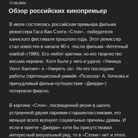
Патриса
ОПУБЛИКОВАНО
17.08.2004
Обзор российских кинопремьер
Леконта»
В июле состоялась российская премьера фильма
режиссера Гаса Ван Сэнта «Слон», -победителя
каннского фестиваля прошлого года. Этот режиссер
стал известен в начале 90-х -после фильма «Аптечный
ковбой»(1990). Его любят критики, но его творчество
весьма неровно. Хотя были у него и удачи: «Умница
Уилл Хантинг» и «Умереть за». Но его последние
работы (претенциозный римейк «Психоза» А. Хичкока и
причудливый фильм-путешествие «Джерри»)
потерпели фиаско.
В картине «Слон», посвященной резне в школе,
устроенной двумя парнями-старшеклассниками, его
меньше всего волнуют социальные причины драмы. И
если в притче «Джерри» хотя бы присутствовал
интересный визуальный ряд, то в «Слоне» нет и этого.