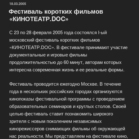
доставкой
ОПУБЛИКОВАНО
18.03.2005
Фестиваль коротких фильмов
в
«КИНОТЕАТР.DOC»
Ваш
оффис!»
С 23 по 28 февраля 2005 года состоялся I-ый
московский фестиваль коротких фильмов
«КИНОТЕАТР.DOC». В фестивале принимают участие
документальные и игровые фильмы
продолжительностью до 60 минут, авторам которых
интересна современная жизнь и ее реальные формы.
Фестиваль проводится ежегодно Москве. В течение
года в нескольких российских городах организуются
кинопоказы фестивальной программы с проведением
образовательных семинаров и круглых столов. Своей
целью фестиваль ставит познакомить широкого
зрителя с новым поколением независимых
кинорежиссеров снимающих фильмы об окружающей
нас реальности. Мы представляем на фестивале кино,