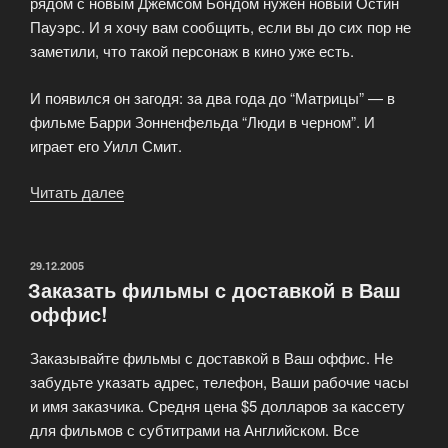
рядом с новым Джемсом Бондом нужен новый Остин
Пауэрс. И я хочу вам сообщить, если вы до сих пор не
заметили, что такой персонаж в кино уже есть.
И появился он загодя: за два года до “Матрицы” — в
фильме Барри Зонненфельда “Люди в черном”. И
играет его Уилл Смит.
Читать далее
«Там,
где
теперь
Ривз
ОПУБЛИКОВАНО
29.12.2005
Заказать фильмы с доставкой в Ваш
и
оффис!
Смит,
Бонд
Заказывайте фильмы с доставкой в Ваш оффис. Не
и
забудьте указать адрес, телефон, Ваши рабочие часы
Пауэрс
и имя заказчика. Средня цена $5 долларов за кассету
отдыхают.»
для фильмов с субтитрами на Английском. Все