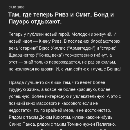
ОПУБЛИКОВАНО
07.01.2006
Там, где теперь Ривз и Смит, Бонд и
Пауэрс отдыхают.
Теперь у публики новый герой. Молодой и живучий. И
новый идол — Киану Ривз. В последних блокбакстерах
века “старина” Брюс Уиллис (“Армаггедон”) и “старик”
Щварцнеггер (“Конец века”) торжественно гибнут, а
этот — знай только перерождается, не раз за фильм,
не исключая концовки. И, с ума сойти: он лучше Бонда!
Правда лучше-то он лишь тем, что ведет более
трудную жизнь, а вовсе не более красивую, более
успешную, более интересную и увлекательную. А это с
позиций кино массового и кассового если не
недостаток, то, по крайней мере, и не достоинство.
Рядом с таким Доном Кихотом, нужен какой-нибудь
Санчо Панса, рядом с таким Томино нужен Папагено,