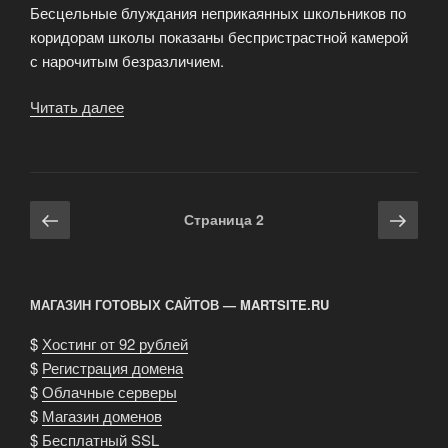
Бесцельные блуждания неприкаянных школьников по
коридорам школы показаны беспристрастной камерой
с нарочитым безразличием.
Читать далее
«Обзор
российских
кинопремьер»
Навигация
Предыдущая
Сле
Страница
2
по
страница
стра
записям
МАГАЗИН ГОТОВЫХ САЙТОВ — MARTSITE.RU
$
Хостинг от 92 рублей
$
Регистрация домена
$
Облачные серверы
$
Магазин доменов
$
Бесплатный SSL