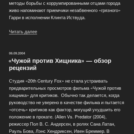
методы борьбы с коррумпированными отцами города
живо напоминают приемчики незабвенного «грязного»
Гарри в исполнении Клинта Иствуда.
Читать далее
«Экспериментальный
фильм
Джима
Джармуша
ОПУБЛИКОВАНО
06.09.2004
«Чужой против Хищника» — обзор
«Кофе
рецензий
и
сигареты»»
Студия «20th Century Fox» не стала устраивать
предварительных просмотров фильма «Чужой против
хищника» для критиков. Обычно так делается, когда
руководство не уверено в качестве фильма и пытается
«отсечь» критиков как фактор, могущий ухудшить его
положение в прокате. (Alien Vs. Predator (2004),
режиссер Пол В. С. Андерсен, в ролях Сана Латан,
Рауль Бова, Лэнс Хендриксен, Ивен Бреммер. В