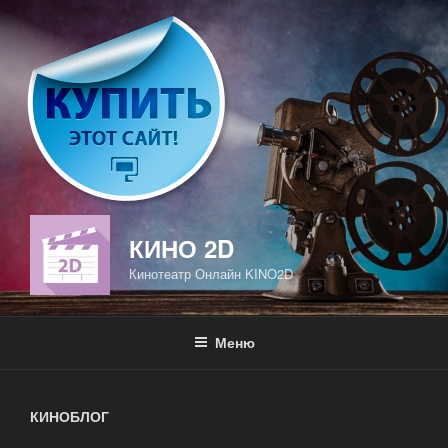
Перейти
к
содержимому
КИНО 2D
Кинотеатр Онлайн KINO2D
Меню
КИНОБЛОГ