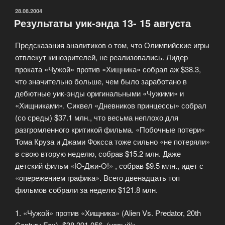
—
ОПУБЛИКОВАНО
28.08.2004
Результаты уик-энда 13- 15 августа
обзор
рецензий»
Предсказания аналитиков о том, что Олимпийские игры
отвлекут кинозрителей, не реализовались. Лидер
проката «Чужой» против «Хищника» собрал аж $38.3,
что значительно больше, чем было заработано в
дебютные уик-энды оригинальными «Чужими» и
«Хищниками». Сиквел «Дневников принцессы» собрал
(со среды) $37.1 млн., что весьма неплохо для
разгромленного критикой фильма. «Побочные потери»
Тома Круза и Джами Фоксса тоже сильно «не потеряли»
в свою вторую неделю, собрав $15.2 млн. Даже
детский фильм «Ю-Джи-O!» , собрав $9.5 млн., идет с
«опережением графика». Всего двенадцать топ
фильмов собрали за неделю $121.8 млн.
1. «Чужой» против «Хищника» (Alien Vs. Predator, 20th
Century Fox), $38,291,056, (новый);